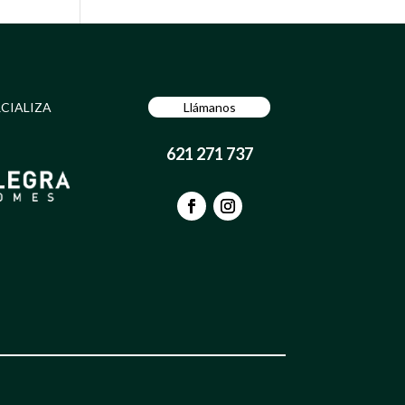
CIALIZA
Llámanos
621 271 737