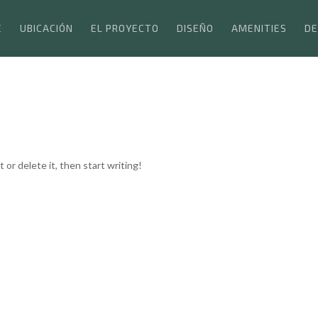
E
UBICACIÓN
EL PROYECTO
DISEÑO
AMENITIES
DE
 or delete it, then start writing!