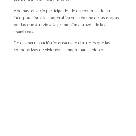
Además, el socio participa desde el momento de su
incorporación a la cooperativa en cada una de las etapas
por las que atraviesa la promoción a través de las
asambleas.
De esa participación intensa nace el interés que las
cooperativas de viviendas siempre han tenido no
solamente en conseguir la máxima calidad en la realización
de las viviendas.
3. MAYOR AUTONOMÍA:
Por último, supone otra importante ventaja, el hecho de
que los socios puedan modificar los proyectos en algunos
aspectos, siempre por acuerdo mayoritario, y realizar
mejoras en la calidad de sus viviendas.